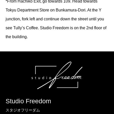
*From Hachiko Exit, go towards 109. Head towards
Tokyu Department Store on Bunkamura-Dori. At the Y
junction, fork left and continue down the street until you
see Tully’s Coffee. Studio Freedom is on the 2nd floor of
the building.
Studio Freedom
スタジオフリーダム