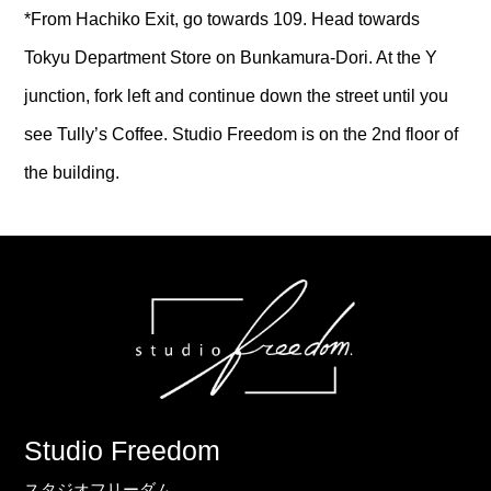
*From Hachiko Exit, go towards 109. Head towards
Tokyu Department Store on Bunkamura-Dori. At the Y
junction, fork left and continue down the street until you
see Tully’s Coffee. Studio Freedom is on the 2nd floor of
the building.
Studio Freedom
スタジオフリーダム