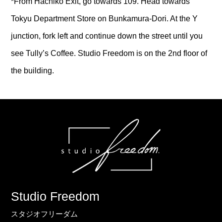
*From Hachiko Exit, go towards 109. Head towards
Tokyu Department Store on Bunkamura-Dori. At the Y
junction, fork left and continue down the street until you
see Tully’s Coffee. Studio Freedom is on the 2nd floor of
the building.
Studio Freedom
スタジオフリーダム