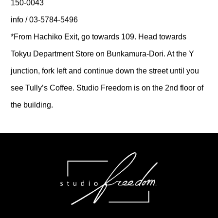
150-0043
info / 03-5784-5496
*From Hachiko Exit, go towards 109. Head towards
Tokyu Department Store on Bunkamura-Dori. At the Y
junction, fork left and continue down the street until you
see Tully’s Coffee. Studio Freedom is on the 2nd floor of
the building.