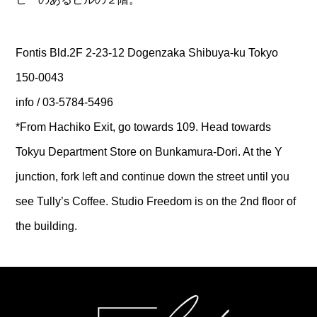
Fontis Bld.2F 2-23-12 Dogenzaka Shibuya-ku Tokyo
150-0043
info / 03-5784-5496
*From Hachiko Exit, go towards 109. Head towards
Tokyu Department Store on Bunkamura-Dori. At the Y
junction, fork left and continue down the street until you
see Tully’s Coffee. Studio Freedom is on the 2nd floor of
the building.