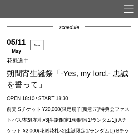
schedule
05/11
Mon
May
花魁道中
朔間宵生誕祭「-Yes, my lord.- 忠誠
を誓って」
OPEN 18:10 / START 18:30
前売 Sチケット ¥20,000(限定扇子[新意匠]/特典会ファス
トパス/花魁花札×3[生誕限定1/朔間宵1/ランダム1]) Aチ
ケット ¥2,000(花魁花札×2[生誕限定1/ランダム1]) Bチケ