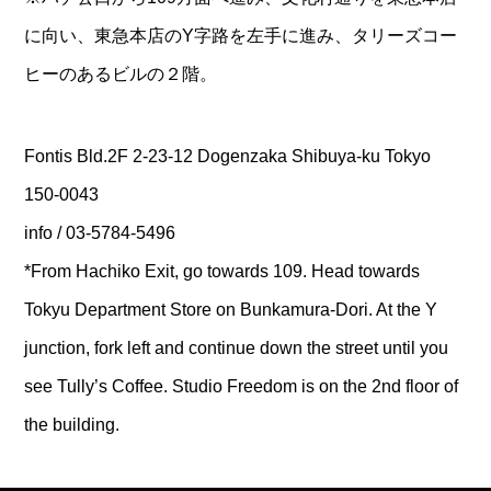
に向い、東急本店のY字路を左手に進み、タリーズコー
ヒーのあるビルの２階。
Fontis Bld.2F 2-23-12 Dogenzaka Shibuya-ku Tokyo
150-0043
info / 03-5784-5496
*From Hachiko Exit, go towards 109. Head towards
Tokyu Department Store on Bunkamura-Dori. At the Y
junction, fork left and continue down the street until you
see Tully’s Coffee. Studio Freedom is on the 2nd floor of
the building.