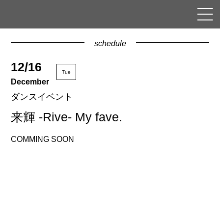
schedule
12/16
Tue
December
ダンスイベント
来輝 -Rive- My fave.
COMMING SOON