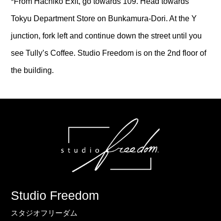
*From Hachiko Exit, go towards 109. Head towards
Tokyu Department Store on Bunkamura-Dori. At the Y
junction, fork left and continue down the street until you
see Tully’s Coffee. Studio Freedom is on the 2nd floor of
the building.
Studio Freedom
スタジオフリーダム