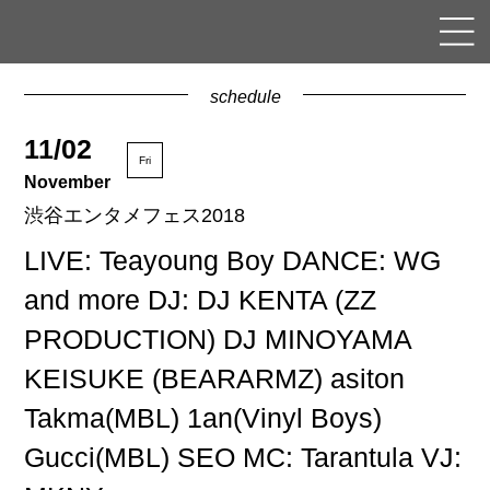
schedule
11/02
Fri
November
渋谷エンタメフェス2018
LIVE: Teayoung Boy DANCE: WG
and more DJ: DJ KENTA (ZZ
PRODUCTION) DJ MINOYAMA
KEISUKE (BEARARMZ) asiton
Takma(MBL) 1an(Vinyl Boys)
Gucci(MBL) SEO MC: Tarantula VJ: