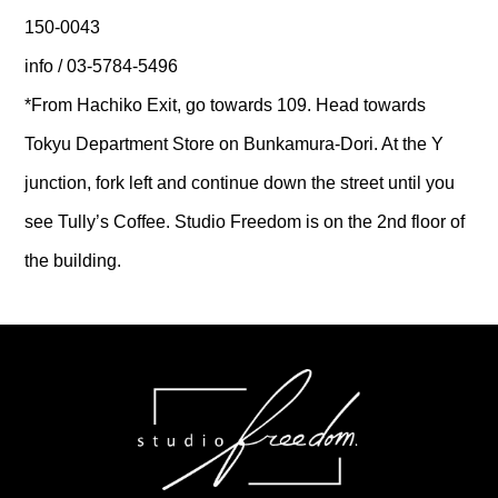
150-0043
info / 03-5784-5496
*From Hachiko Exit, go towards 109. Head towards
Tokyu Department Store on Bunkamura-Dori. At the Y
junction, fork left and continue down the street until you
see Tully’s Coffee. Studio Freedom is on the 2nd floor of
the building.