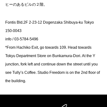
ヒーのあるビルの２階。
Fontis Bld.2F 2-23-12 Dogenzaka Shibuya-ku Tokyo
150-0043
info / 03-5784-5496
*From Hachiko Exit, go towards 109. Head towards
Tokyu Department Store on Bunkamura-Dori. At the Y
junction, fork left and continue down the street until you
see Tully’s Coffee. Studio Freedom is on the 2nd floor of
the building.