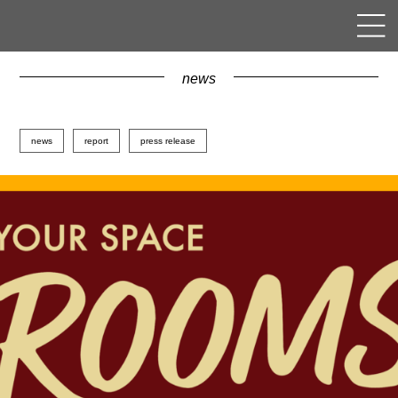
news
news
report
press release