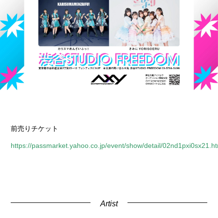
前売りチケット
https://passmarket.yahoo.co.jp/event/show/detail/02nd1pxi0sx21.h
Artist