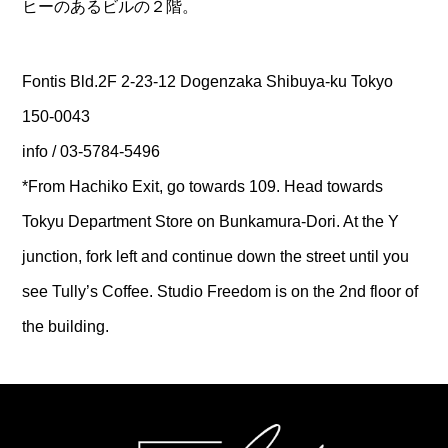
ヒーのあるビルの２階。
Fontis Bld.2F 2-23-12 Dogenzaka Shibuya-ku Tokyo
150-0043
info / 03-5784-5496
*From Hachiko Exit, go towards 109. Head towards
Tokyu Department Store on Bunkamura-Dori. At the Y
junction, fork left and continue down the street until you
see Tully’s Coffee. Studio Freedom is on the 2nd floor of
the building.