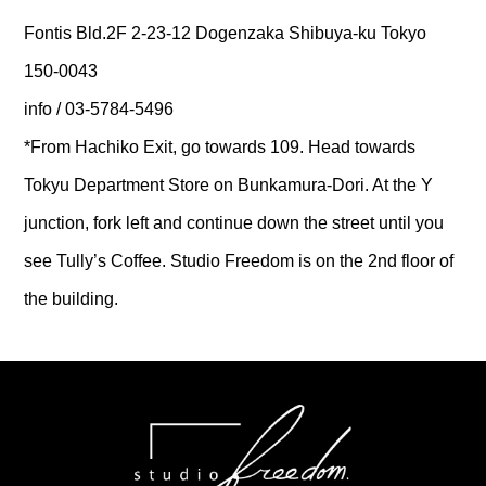
Fontis Bld.2F 2-23-12 Dogenzaka Shibuya-ku Tokyo
150-0043
info / 03-5784-5496
*From Hachiko Exit, go towards 109. Head towards
Tokyu Department Store on Bunkamura-Dori. At the Y
junction, fork left and continue down the street until you
see Tully’s Coffee. Studio Freedom is on the 2nd floor of
the building.