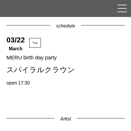
schedule
03/22
Tue
March
MERU birth day party
スパイラルクラウン
open 17:30
Artist