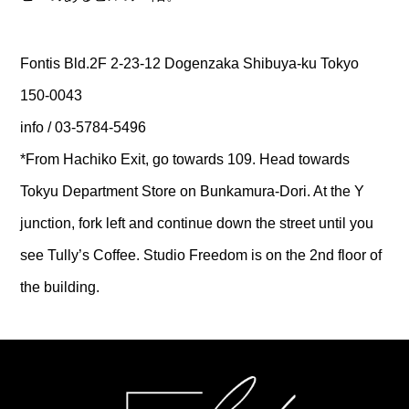
Fontis Bld.2F 2-23-12 Dogenzaka Shibuya-ku Tokyo
150-0043
info / 03-5784-5496
*From Hachiko Exit, go towards 109. Head towards
Tokyu Department Store on Bunkamura-Dori. At the Y
junction, fork left and continue down the street until you
see Tully’s Coffee. Studio Freedom is on the 2nd floor of
the building.