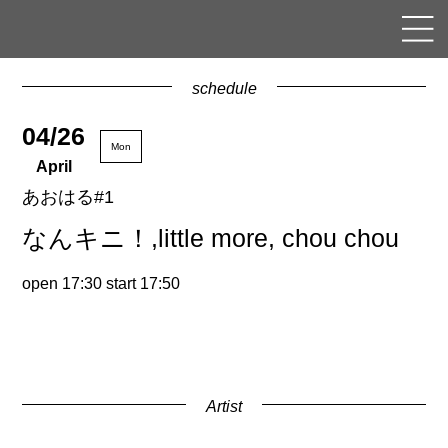
schedule
04/26
Mon
April
あおはる#1
なんキニ！,little more, chou chou
open 17:30 start 17:50
Artist