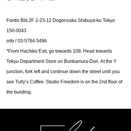
Fontis Bld.2F 2-23-12 Dogenzaka Shibuya-ku Tokyo
150-0043
info / 03-5784-5496
*From Hachiko Exit, go towards 109. Head towards
Tokyu Department Store on Bunkamura-Dori. At the Y
junction, fork left and continue down the street until you
see Tully’s Coffee. Studio Freedom is on the 2nd floor of
the building.