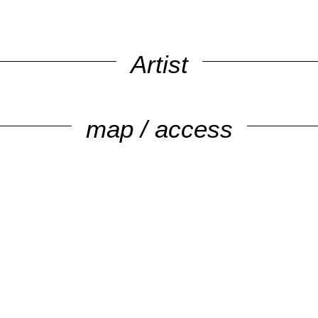
Artist
map / access