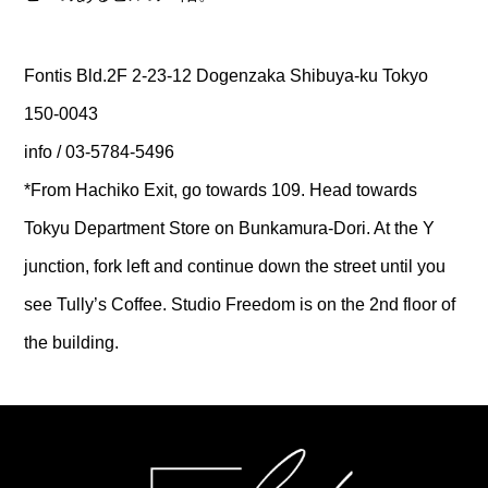
Fontis Bld.2F 2-23-12 Dogenzaka Shibuya-ku Tokyo
150-0043
info / 03-5784-5496
*From Hachiko Exit, go towards 109. Head towards
Tokyu Department Store on Bunkamura-Dori. At the Y
junction, fork left and continue down the street until you
see Tully’s Coffee. Studio Freedom is on the 2nd floor of
the building.