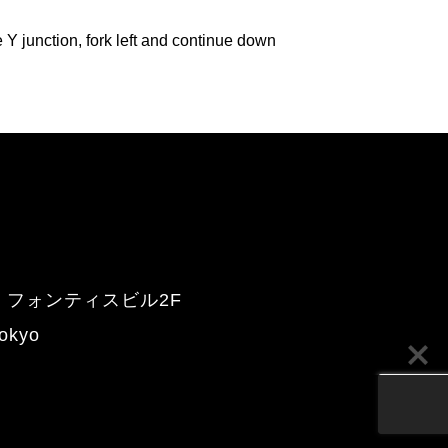
 junction, fork left and continue down
２ フォンティスビル2F
Tokyo