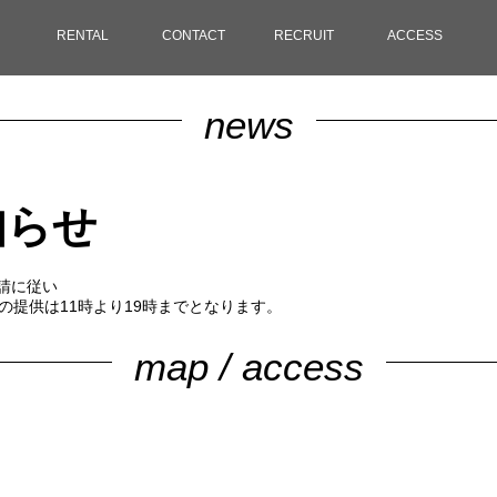
RENTAL
CONTACT
RECRUIT
ACCESS
news
知らせ
要請に従い
類の提供は11時より19時までとなります。
map / access