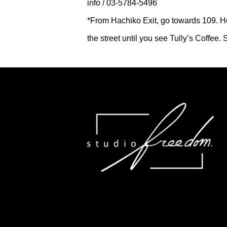
info / 03-5784-5496
*From Hachiko Exit, go towards 109. H
the street until you see Tully’s Coffee.