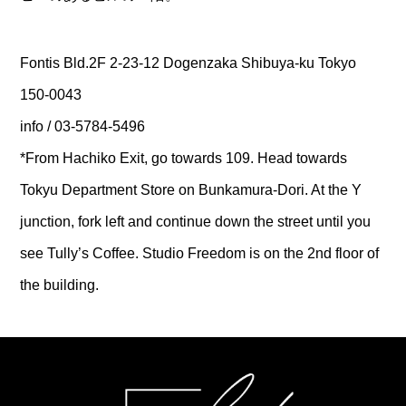
Fontis Bld.2F 2-23-12 Dogenzaka Shibuya-ku Tokyo
150-0043
info / 03-5784-5496
*From Hachiko Exit, go towards 109. Head towards
Tokyu Department Store on Bunkamura-Dori. At the Y
junction, fork left and continue down the street until you
see Tully’s Coffee. Studio Freedom is on the 2nd floor of
the building.