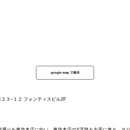
google map で表示
丁目２３−１２ フォンティスビル2F
化村通りを東急本店に向い、東急本店のY字路を左手に進み、タ