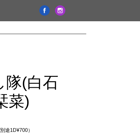
し隊(白石
菜)
種別途1D¥700）