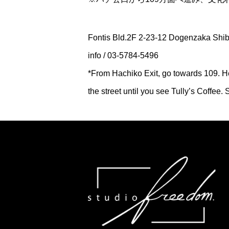
Fontis Bld.2F 2-23-12 Dogenzaka Shi
info / 03-5784-5496
*From Hachiko Exit, go towards 109. H
the street until you see Tully’s Coffee.