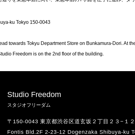
buya-ku Tokyo 150-0043
ead towards Tokyu Department Store on Bunkamura-Dori. At the Y
 Studio Freedom is on the 2nd floor of the building.
Studio Freedom
スタジオフリーダム
〒150-0043 東京都渋谷区道玄坂２丁目２３−１
Fontis Bld.2F 2-23-12 Dogenzaka Shibuya-ku 