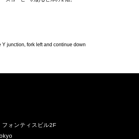
 junction, fork left and continue down
２ フォンティスビル2F
Tokyo