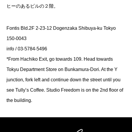
ヒーのあるビルの２階。
Fontis Bld.2F 2-23-12 Dogenzaka Shibuya-ku Tokyo
150-0043
info / 03-5784-5496
*From Hachiko Exit, go towards 109. Head towards
Tokyu Department Store on Bunkamura-Dori. At the Y
junction, fork left and continue down the street until you
see Tully’s Coffee. Studio Freedom is on the 2nd floor of
the building.