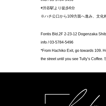
◉渋谷駅より徒歩6分
※ハチ公口から109方面へ進み、文
Fontis Bld.2F 2-23-12 Dogenzaka Shi
info / 03-5784-5496
*From Hachiko Exit, go towards 109. H
the street until you see Tully’s Coffee.