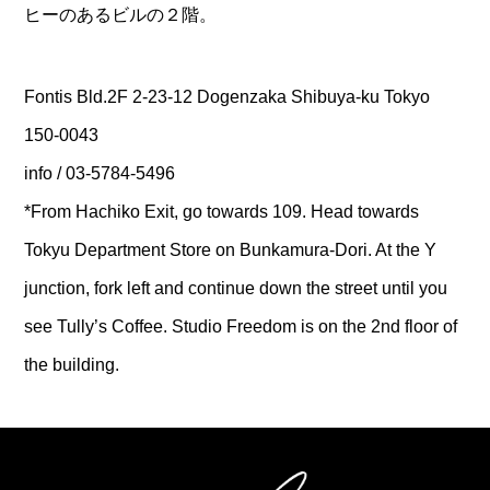
ヒーのあるビルの２階。
Fontis Bld.2F 2-23-12 Dogenzaka Shibuya-ku Tokyo
150-0043
info / 03-5784-5496
*From Hachiko Exit, go towards 109. Head towards
Tokyu Department Store on Bunkamura-Dori. At the Y
junction, fork left and continue down the street until you
see Tully’s Coffee. Studio Freedom is on the 2nd floor of
the building.