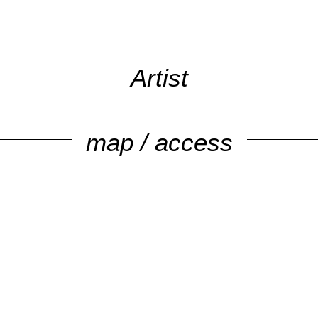
Artist
map / access