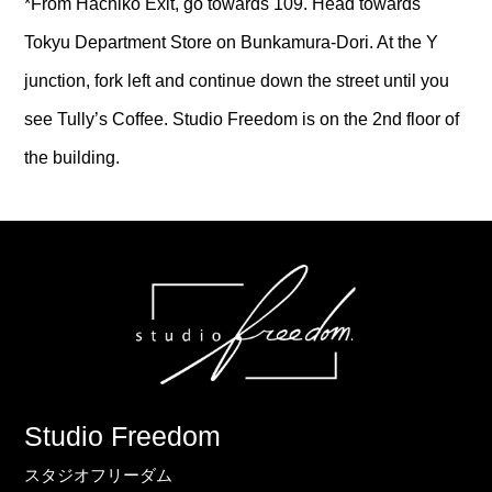
*From Hachiko Exit, go towards 109. Head towards
Tokyu Department Store on Bunkamura-Dori. At the Y
junction, fork left and continue down the street until you
see Tully’s Coffee. Studio Freedom is on the 2nd floor of
the building.
Studio Freedom
スタジオフリーダム