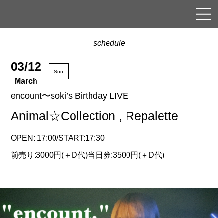
schedule
03/12
Sun
March
encount〜soki’s Birthday LIVE
Animal☆Collection , Repalette
OPEN: 17:00/START:17:30
前売り:3000円(＋D代)当日券:3500円(＋D代)