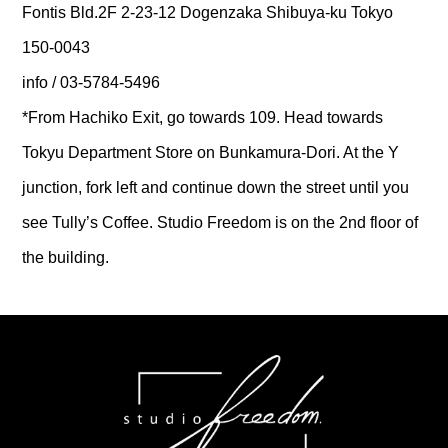
Fontis Bld.2F 2-23-12 Dogenzaka Shibuya-ku Tokyo
150-0043
info / 03-5784-5496
*From Hachiko Exit, go towards 109. Head towards
Tokyu Department Store on Bunkamura-Dori. At the Y
junction, fork left and continue down the street until you
see Tully’s Coffee. Studio Freedom is on the 2nd floor of
the building.