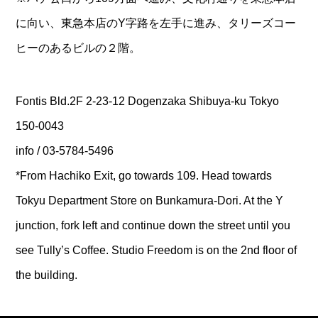
に向い、東急本店のY字路を左手に進み、タリーズコー
ヒーのあるビルの２階。
Fontis Bld.2F 2-23-12 Dogenzaka Shibuya-ku Tokyo
150-0043
info / 03-5784-5496
*From Hachiko Exit, go towards 109. Head towards
Tokyu Department Store on Bunkamura-Dori. At the Y
junction, fork left and continue down the street until you
see Tully’s Coffee. Studio Freedom is on the 2nd floor of
the building.