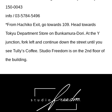
150-0043
info / 03-5784-5496
*From Hachiko Exit, go towards 109. Head towards
Tokyu Department Store on Bunkamura-Dori. At the Y
junction, fork left and continue down the street until you
see Tully’s Coffee. Studio Freedom is on the 2nd floor of
the building.