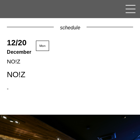
schedule
12/20
Mon
December
NO!Z
NO!Z
-