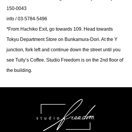
150-0043
info / 03-5784-5496
*From Hachiko Exit, go towards 109. Head towards
Tokyu Department Store on Bunkamura-Dori. At the Y
junction, fork left and continue down the street until you
see Tully’s Coffee. Studio Freedom is on the 2nd floor of
the building.