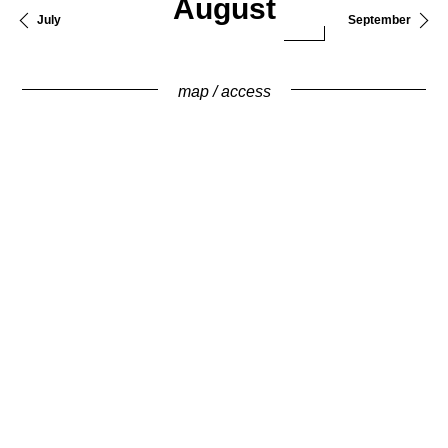
August
July
September
map / access