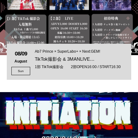
Ab7 Prince × SuperLabo+ × Next:GEM!
08/09
TikTok撮影会 & 3MANLIVE…
August
1部 TikTok撮影会 2部OPEN16:00 / START16:30
Sun