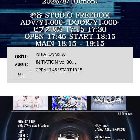
INiTiATiON vol.30
08/10
INiTiATiON vol.30…
August
OPEN 17:45 / START 18:15
Mon