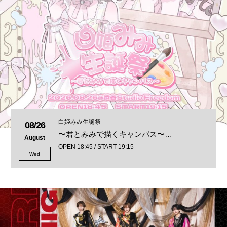
白姫みみ生誕祭
08/26
〜君とみみで描くキャンパス〜…
August
OPEN 18:45 / START 19:15
Wed