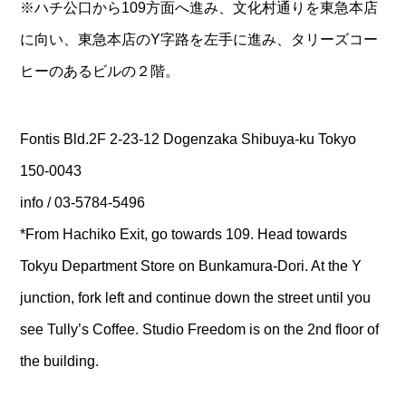
※ハチ公口から109方面へ進み、文化村通りを東急本店
に向い、東急本店のY字路を左手に進み、タリーズコー
ヒーのあるビルの２階。
Fontis Bld.2F 2-23-12 Dogenzaka Shibuya-ku Tokyo
150-0043
info / 03-5784-5496
*From Hachiko Exit, go towards 109. Head towards
Tokyu Department Store on Bunkamura-Dori. At the Y
junction, fork left and continue down the street until you
see Tully’s Coffee. Studio Freedom is on the 2nd floor of
the building.