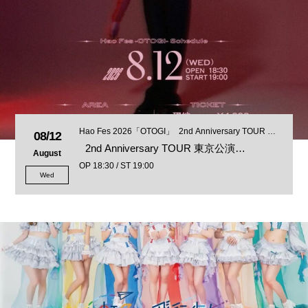
Hao Fes 2026「OTOGI」 2nd Anniversary TOUR 東
08/12
京公演
2nd Anniversary TOUR 東京公演…
August
OP 18:30 / ST 19:00
Wed