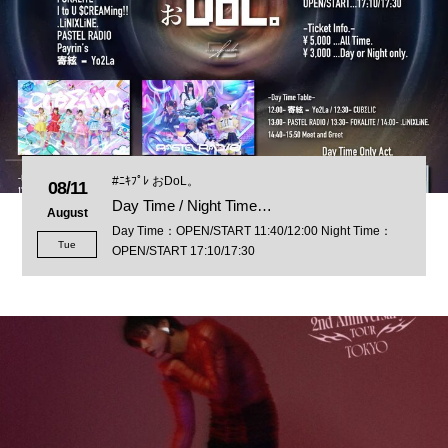
#ﾆｷﾌﾟﾚ おDoL。
08/11
Day Time / Night Time…
August
Day Time：OPEN/START 11:40/12:00 Night Time：
Tue
OPEN/START 17:10/17:30