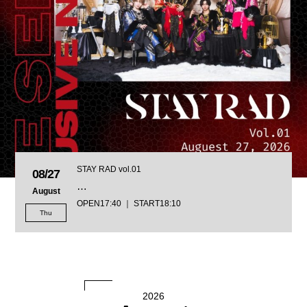
STAY RAD vol.01
08/27
…
August
OPEN17:40 ｜ START18:10
Thu
2026