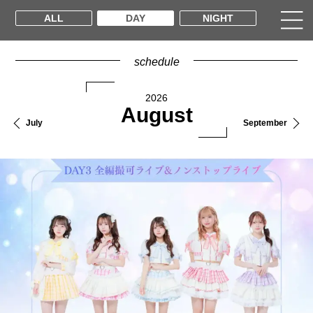
ALL
DAY
NIGHT
schedule
2026
August
July
September