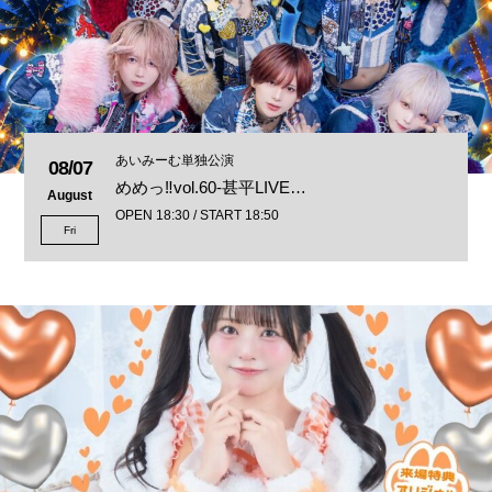
あいみーむ単独公演
08/07
めめっ‼︎vol.60-甚平LIVE…
August
OPEN 18:30 / START 18:50
Fri